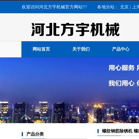
欢迎访问河北方宇机械官方网站!!! 各地分站：
北京
|
上
网站首页
关于我们
产品中心
螺纹钢筋除锈机 
产品分类