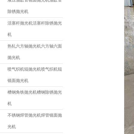
液压油缸管镜面抛光机油缸管
除锈抛光机
活塞杆抛光机活塞杆除锈抛光
机
热轧六方轴抛光机六方轴六面
抛光机
喷气织机辊抛光机喷气织机辊
镜面抛光机
槽钢角铁抛光机槽钢除锈抛光
机
不锈钢焊管抛光机焊管镜面抛
光机