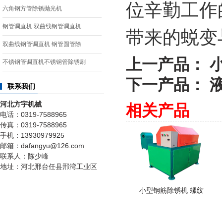
位辛勤工作
六角钢方管除锈抛光机
钢管调直机 双曲线钢管调直机
带来的蜕变
双曲线钢管调直机 钢管圆管除
上一产品：
不锈钢管调直机不锈钢管除锈刷
下一产品：
联系我们
河北方宇机械
相关产品
电话：0319-7588965
传真：0319-7588965
手机：13930979925
邮箱：dafangyu@126.com
联系人：陈少峰
地址：河北邢台任县邢湾工业区
小型钢筋除锈机 螺纹