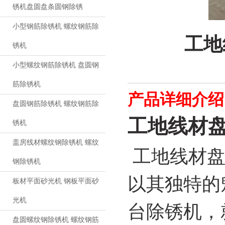
锈机盘圆盘条圆钢除锈
小型钢筋除锈机 螺纹钢筋除
工地
锈机
小型螺纹钢筋除锈机 盘圆钢
筋除锈机
产品详细介绍
盘圆钢筋除锈机 螺纹钢筋除
工地线材盘
锈机
盖房线材螺纹钢除锈机 螺纹
工地线材
钢除锈机
以其独特的
板材平面砂光机 钢板平面砂
光机
台除锈机，
盘圆螺纹钢除锈机 螺纹钢筋