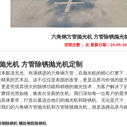
六角钢方管抛光机 方管除锈抛光
浏览次数：
次 更新日期：24-05-10
抛光机 方管除锈抛光机定制
原本黯淡无光、布满锈迹的六角钢方管，在抛光机的精心打磨下
件精美的艺术品。这不仅仅是表面的改变，更是品质与价值的提
，更是凭借其强大的除锈功能和精细的抛光技术，为客户解决了
打磨得光滑如镜，焕发出全新的生机。
我们深知每一位客户的需
的具体要求，打造出最适合他们的抛光机和除锈机。无论是尺寸
择我们的六角钢方管抛光机和方管除锈抛光机，就是选择品质与
纹钢除锈机 螺纹钢筋除锈机