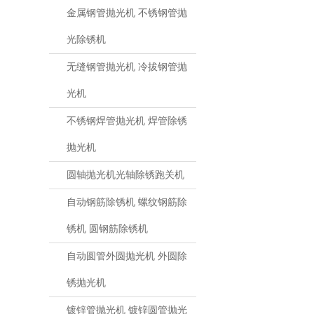
金属钢管抛光机 不锈钢管抛
光除锈机
​无缝钢管抛光机 冷拔钢管抛
光机
不锈钢焊管抛光机 焊管除锈
抛光机
圆轴抛光机光轴除锈跑关机
自动钢筋除锈机 螺纹钢筋除
锈机 圆钢筋除锈机
自动圆管外圆抛光机 外圆除
锈抛光机
镀锌管抛光机 镀锌圆管抛光