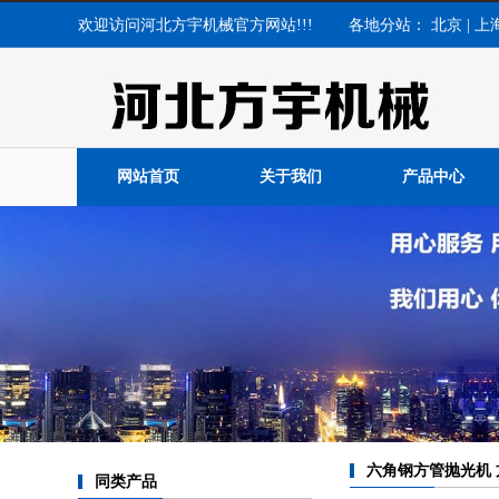
欢迎访问河北方宇机械官方网站!!! 各地分站：
北京
|
上
网站首页
关于我们
产品中心
六角钢方管抛光机
同类产品