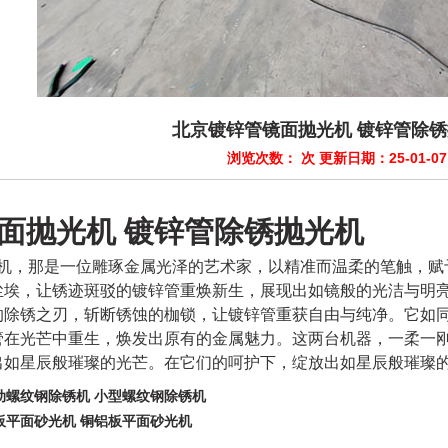
北京镀锌管镜面抛光机 镀锌管除
浏览次数：
次 更新日期：25-01-07
面抛光机 镀锌管除锈抛光机
机，那是一位雕琢金属光泽的艺术家，以精准而温柔的笔触，赋
尘埃，让锈迹斑驳的镀锌管重焕新生
，展现出如镜般的光洁与明
的除锈之刃，斩断锈蚀的枷锁，让镀锌管重获自由
与纯净。它如
管在
光芒中重生，焕发出原有的金属魅力。
这两台机器，一柔一
出如星辰般璀璨的光芒。在它们的呵护下，绽放出如星辰般璀璨
动螺纹钢除锈机 小型螺纹钢除锈机
板平面砂光机 铜铝板平面砂光机