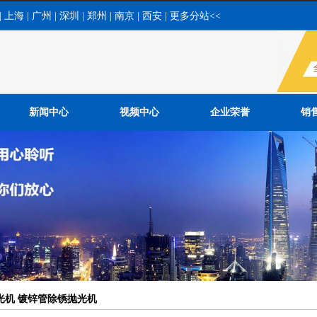
|
上海
|
广州
|
深圳
|
郑州
|
南京
|
西安
|
更多分站<<
新闻中心
视频中心
企业荣誉
销
公司新闻
行业新闻
常见问题
光机 镀锌管除锈抛光机